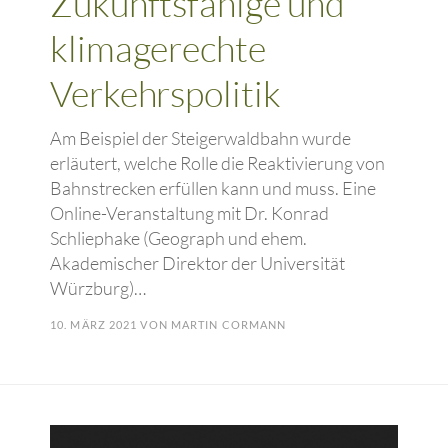
Zukunftsfähige und
klimagerechte
Verkehrspolitik
Am Beispiel der Steigerwaldbahn wurde
erläutert, welche Rolle die Reaktivierung von
Bahnstrecken erfüllen kann und muss. Eine
Online-Veranstaltung mit Dr. Konrad
Schliephake (Geograph und ehem.
Akademischer Direktor der Universität
Würzburg)…
10. MÄRZ 2021
VON
MARTIN CORMANN