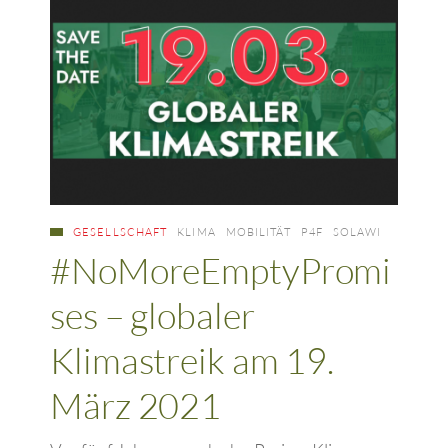
GESELLSCHAFT
KLIMA
MOBILITÄT
P4F
SOLAWI
#NoMoreEmptyPromi
ses – globaler
Klimastreik am 19.
März 2021