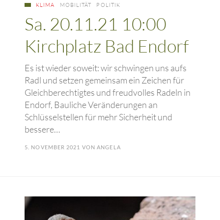
KLIMA
MOBILITÄT
POLITIK
Sa. 20.11.21 10:00
Kirchplatz Bad Endorf
Es ist wieder soweit: wir schwingen uns aufs
Radl und setzen gemeinsam ein Zeichen für
Gleichberechtigtes und freudvolles Radeln in
Endorf, Bauliche Veränderungen an
Schlüsselstellen für mehr Sicherheit und
bessere…
5. NOVEMBER 2021
VON
ANGELA