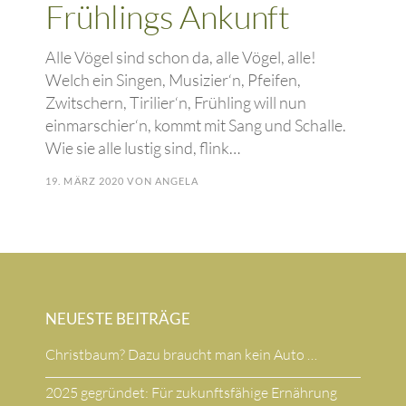
Frühlings Ankunft
Alle Vögel sind schon da, alle Vögel, alle!
Welch ein Singen, Musizier‘n, Pfeifen,
Zwitschern, Tirilier‘n, Frühling will nun
einmarschier‘n, kommt mit Sang und Schalle.
Wie sie alle lustig sind, flink…
19. MÄRZ 2020
VON
ANGELA
NEUESTE BEITRÄGE
Christbaum? Dazu braucht man kein Auto …
2025 gegründet: Für zukunftsfähige Ernährung