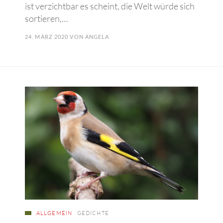
ist verzichtbar es scheint, die Welt würde sich
sortieren,…
24. MÄRZ 2020
VON
ANGELA
ALLGEMEIN
GEDICHTE