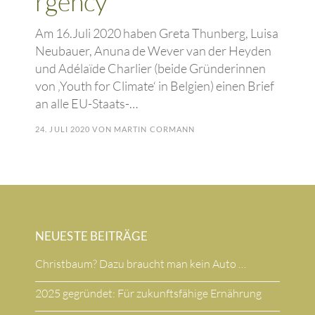
rgency
Am 16.Juli 2020 haben Greta Thunberg, Luisa
Neubauer, Anuna de Wever van der Heyden
und Adélaïde Charlier (beide Gründerinnen
von ‚Youth for Climate‘ in Belgien) einen Brief
an alle EU-Staats-…
24. JULI 2020
VON
MARTIN CORMANN
NEUESTE BEITRÄGE
Christbaum? Dazu braucht man kein Auto …
2025 gegründet: Für zukunftsfähige Ernährung