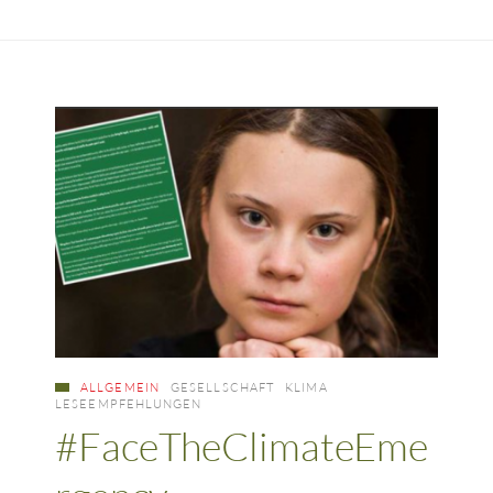
ALLGEMEIN
GESELLSCHAFT
KLIMA
LESEEMPFEHLUNGEN
#FaceTheClimateEme