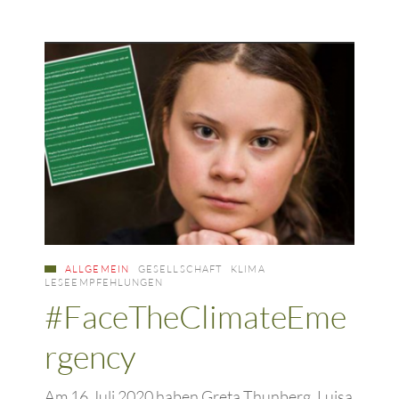
ALLGEMEIN
GESELLSCHAFT
KLIMA
LESEEMPFEHLUNGEN
#FaceTheClimateEme
rgency
Am 16.Juli 2020 haben Greta Thunberg, Luisa